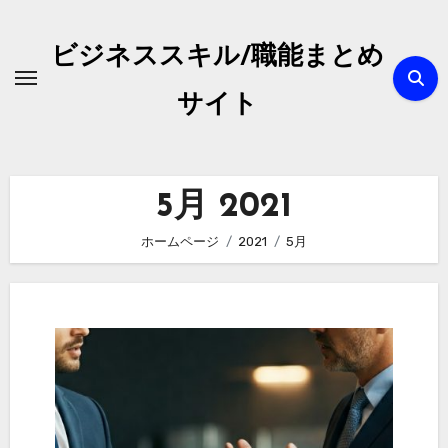
内
容
ビジネススキル/職能まとめ
を
ス
サイト
キ
ッ
プ
5月 2021
ホームページ
2021
5月